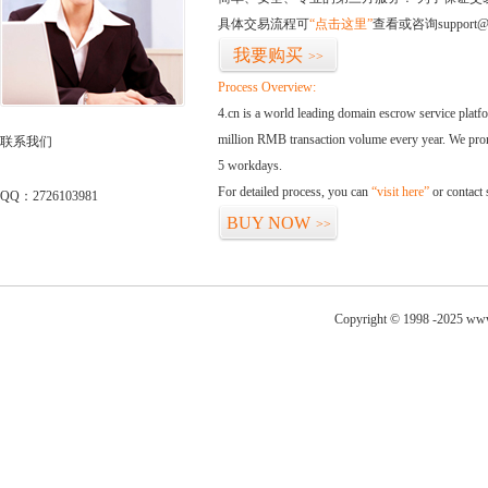
具体交易流程可
“点击这里”
查看或咨询support@
我要购买
>>
Process Overview:
4.cn is a world leading domain escrow service plat
million RMB transaction volume every year. We promi
联系我们
5 workdays.
For detailed process, you can
“visit here”
or contact
QQ：2726103981
BUY NOW
>>
Copyright © 1998 -2025 www