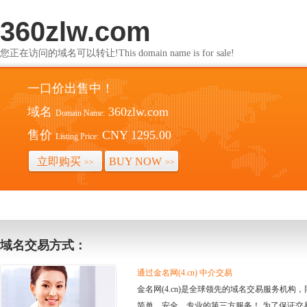
360zlw.com
您正在访问的域名可以转让!This domain name is for sale!
一口价出售中！
域名
360zlw.com
Domain Name:
售价
CNY 1295.00
Listing Price:
立即购买
BUY NOW
>>
>>
域名交易方式：
通过金名网(4.cn) 中介交易
金名网(4.cn)是全球领先的域名交易服务机
简单、安全、专业的第三方服务！ 为了保证交